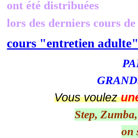
ont été distribuées
lors des derniers cours de
cours "entretien adulte
PA
GRAND
Vous voulez
un
Step, Zumba,
on 